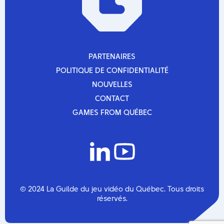
novembre 2025
octobre 2025
septembre 2025
mars 2025
décembre 2024
octobre 2024
PARTENAIRES
septembre 2024
PARTENAIRES
POLITIQUE DE CONFIDENTIALITÉ
mars 2024
POLITIQUE DE CONFIDENTIALITÉ
novembre 2023
NOUVELLES
septembre 2023
NOUVELLES
CONTACT
août 2023
CONTACT
juin 2023
GAMES FROM QUÉBEC
mai 2023
GAMES FROM QUÉBEC
mars 2023
février 2023
octobre 2022
septembre 2022
août 2022
juillet 2022
mars 2022
© 2024 La Guilde du jeu vidéo du Québec. Tous droits
février 2022
réservés.
décembre 2021
août 2021