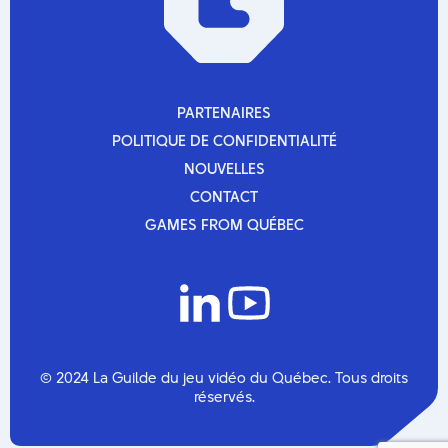
novembre 2025
octobre 2025
septembre 2025
mars 2025
décembre 2024
octobre 2024
PARTENAIRES
septembre 2024
PARTENAIRES
POLITIQUE DE CONFIDENTIALITÉ
mars 2024
POLITIQUE DE CONFIDENTIALITÉ
novembre 2023
NOUVELLES
septembre 2023
NOUVELLES
CONTACT
août 2023
CONTACT
juin 2023
GAMES FROM QUÉBEC
mai 2023
GAMES FROM QUÉBEC
mars 2023
février 2023
octobre 2022
septembre 2022
août 2022
juillet 2022
mars 2022
© 2024 La Guilde du jeu vidéo du Québec. Tous droits
février 2022
réservés.
décembre 2021
août 2021