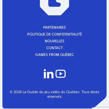
novembre 2025
octobre 2025
septembre 2025
mars 2025
décembre 2024
octobre 2024
PARTENAIRES
septembre 2024
PARTENAIRES
POLITIQUE DE CONFIDENTIALITÉ
mars 2024
POLITIQUE DE CONFIDENTIALITÉ
novembre 2023
NOUVELLES
septembre 2023
NOUVELLES
CONTACT
août 2023
CONTACT
juin 2023
GAMES FROM QUÉBEC
mai 2023
GAMES FROM QUÉBEC
mars 2023
février 2023
octobre 2022
septembre 2022
août 2022
juillet 2022
mars 2022
© 2024 La Guilde du jeu vidéo du Québec. Tous droits
février 2022
réservés.
décembre 2021
août 2021