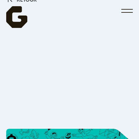
RETOUR
Réseautage Coop
Joignez-vous à une vie associative dynamique et
participez aux événements de Réseautage Coop,
qui se tiennent 6 fois par année. Dans une ambiance
décontractée, rencontrez les dirigeant.e.s des
studios autour d’un verre ou d’une console pour
discuter de vos projets et de vos défis, pour
réseauter et faire connaissance !
Cette série
d’événements, réservée aux membres et
partenaires officiels de La Guilde, rassemblent à
chaque occasion des douzaines de chef.fe.s de
studios et de représentant.e.s de l’industrie.
Calendrier