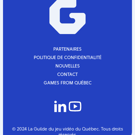
PARTENAIRES
PARTENAIRES
POLITIQUE DE CONFIDENTIALITÉ
POLITIQUE DE CONFIDENTIALITÉ
NOUVELLES
NOUVELLES
CONTACT
CONTACT
GAMES FROM QUÉBEC
GAMES FROM QUÉBEC
La guilde du jeu vidéo du
québec lance la 5e édition
© 2024 La Guilde du jeu vidéo du Québec. Tous droits
de...
réservés.