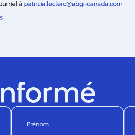
ourriel à
patricia.leclerc@abgi-canada.
com
ls
informé