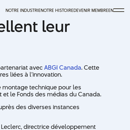
canada
NOTRE INDUSTRIE
NOTRE HISTOIRE
DEVENIR MEMBRE
EN
NOTRE INDUSTRIE
NOTRE HISTOIRE
DEVENIR MEMBRE
EN
llent leur
partenariat avec
ABGI Canada
. Cette
s liées à l’innovation.
le montage technique pour les
ôt et le Fonds des médias du Canada.
près des diverses instances
a Leclerc, directrice développement