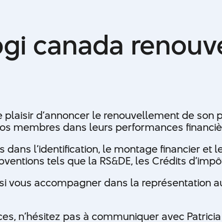
e et abgi 
bgi canada renouve
lent leur
iat
e plaisir d’annoncer le renouvellement de son 
 nos membres dans leurs performances financière
ans l’identification, le montage financier et 
ventions tels que la RS&DE, les Crédits d’imp
i vous accompagner dans la représentation au
ices, n’hésitez pas à communiquer avec Patrici