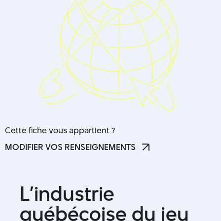
Cette fiche vous appartient ?
MODIFIER VOS RENSEIGNEMENTS
MODIFIER VOS RENSEIGNEMENTS
L
’
i
n
d
u
s
t
r
i
e
q
u
é
b
é
c
o
i
s
e
d
u
j
e
u