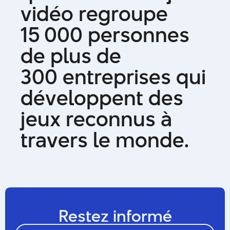
v
i
d
é
o
r
e
g
r
o
u
p
e
1
5
0
0
0
p
e
r
s
o
n
n
e
s
d
e
p
l
u
s
d
e
3
0
0
e
n
t
r
e
p
r
i
s
e
s
q
u
i
d
é
v
e
l
o
p
p
e
n
t
d
e
s
j
e
u
x
r
e
c
o
n
n
u
s
à
t
r
a
v
e
r
s
l
e
m
o
n
d
e
.
Restez informé