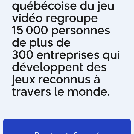
q
u
é
b
é
c
o
i
s
e
d
u
j
e
u
v
i
d
é
o
r
e
g
r
o
u
p
e
1
5
0
0
0
p
e
r
s
o
n
n
e
s
d
e
p
l
u
s
d
e
3
0
0
e
n
t
r
e
p
r
i
s
e
s
q
u
i
d
é
v
e
l
o
p
p
e
n
t
d
e
s
j
e
u
x
r
e
c
o
n
n
u
s
à
t
r
a
v
e
r
s
l
e
m
o
n
d
e
.