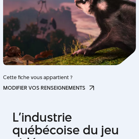
Cette fiche vous appartient ?
MODIFIER VOS RENSEIGNEMENTS
MODIFIER VOS RENSEIGNEMENTS
L
’
i
n
d
u
s
t
r
i
e
q
u
é
b
é
c
o
i
s
e
d
u
j
e
u