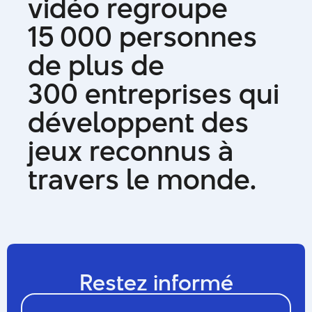
v
i
d
é
o
r
e
g
r
o
u
p
e
1
5
0
0
0
p
e
r
s
o
n
n
e
s
d
e
p
l
u
s
d
e
3
0
0
e
n
t
r
e
p
r
i
s
e
s
q
u
i
d
é
v
e
l
o
p
p
e
n
t
d
e
s
j
e
u
x
r
e
c
o
n
n
u
s
à
t
r
a
v
e
r
s
l
e
m
o
n
d
e
.
Restez informé