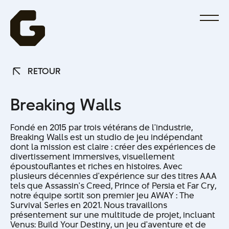
RETOUR
RETOUR
B
r
e
a
k
i
n
g
W
a
l
l
s
Fondé en 2015 par trois vétérans de l'industrie,
Breaking Walls est un studio de jeu indépendant
dont la mission est claire : créer des expériences de
divertissement immersives, visuellement
époustouflantes et riches en histoires. Avec
plusieurs décennies d'expérience sur des titres AAA
tels que Assassin's Creed, Prince of Persia et Far Cry,
notre équipe sortit son premier jeu AWAY : The
Survival Series en 2021. Nous travaillons
présentement sur une multitude de projet, incluant
Venus: Build Your Destiny, un jeu d'aventure et de