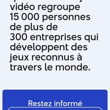
v
i
d
é
o
r
e
g
r
o
u
p
e
1
5
0
0
0
p
e
r
s
o
n
n
e
s
d
e
p
l
u
s
d
e
3
0
0
e
n
t
r
e
p
r
i
s
e
s
q
u
i
d
é
v
e
l
o
p
p
e
n
t
d
e
s
j
e
u
x
r
e
c
o
n
n
u
s
à
t
r
a
v
e
r
s
l
e
m
o
n
d
e
.
Restez informé