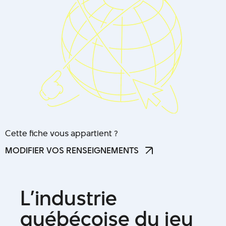
Cette fiche vous appartient ?
MODIFIER VOS RENSEIGNEMENTS
MODIFIER VOS RENSEIGNEMENTS
L
’
i
n
d
u
s
t
r
i
e
q
u
é
b
é
c
o
i
s
e
d
u
j
e
u