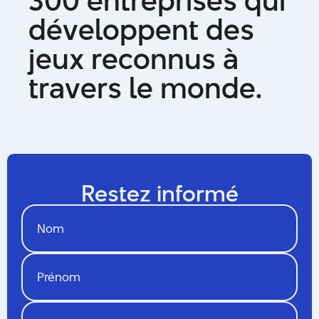
3
0
0
e
n
t
r
e
p
r
i
s
e
s
q
u
i
d
é
v
e
l
o
p
p
e
n
t
d
e
s
j
e
u
x
r
e
c
o
n
n
u
s
à
t
r
a
v
e
r
s
l
e
m
o
n
d
e
.
Restez informé