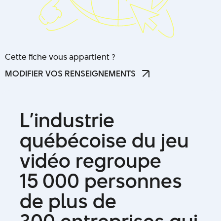
Cette fiche vous appartient ?
MODIFIER VOS RENSEIGNEMENTS
MODIFIER VOS RENSEIGNEMENTS
L
’
i
n
d
u
s
t
r
i
e
q
u
é
b
é
c
o
i
s
e
d
u
j
e
u
v
i
d
é
o
r
e
g
r
o
u
p
e
1
5
0
0
0
p
e
r
s
o
n
n
e
s
d
e
p
l
u
s
d
e