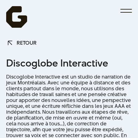
RETOUR
RETOUR
D
i
s
c
o
g
l
o
b
e
I
n
t
e
r
a
c
t
i
v
e
Discoglobe Interactive est un studio de narration de
jeux Montréalais. Avec une équipe à distance et des
clients partout dans le monde, nous utilisons des
habitudes de travail saines et une pensée créative
pour apporter des nouvelles idées, une perspective
unique, et une écriture réflichie dans les jeux AAA et
indépendants. Nous travaillons aux étapes de rêve,
de planification, de mise en œuvre et même (oui,
cela nous arrive à tous…), de correction de
trajectoire, afin que votre jeu puisse être expédié,
trouver sa voix et se connecter avec son public. En