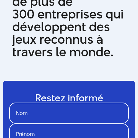
d
e
p
l
u
s
d
e
3
0
0
e
n
t
r
e
p
r
i
s
e
s
q
u
i
d
é
v
e
l
o
p
p
e
n
t
d
e
s
j
e
u
x
r
e
c
o
n
n
u
s
à
t
r
a
v
e
r
s
l
e
m
o
n
d
e
.
Restez informé