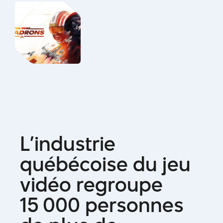
L
’
i
n
d
u
s
t
r
i
e
q
u
é
b
é
c
o
i
s
e
d
u
j
e
u
v
i
d
é
o
r
e
g
r
o
u
p
e
1
5
0
0
0
p
e
r
s
o
n
n
e
s