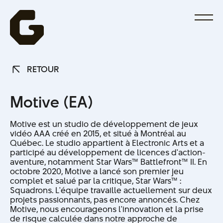
RETOUR
RETOUR
M
o
t
i
v
e
(
E
A
)
Motive est un studio de développement de jeux
vidéo AAA créé en 2015, et situé à Montréal au
Québec. Le studio appartient à Electronic Arts et a
participé au développement de licences d'action-
aventure, notamment Star Wars™ Battlefront™ II. En
octobre 2020, Motive a lancé son premier jeu
complet et salué par la critique, Star Wars™ :
Squadrons. L'équipe travaille actuellement sur deux
projets passionnants, pas encore annoncés. Chez
Motive, nous encourageons l'innovation et la prise
de risque calculée dans notre approche de