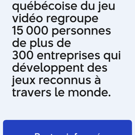
q
u
é
b
é
c
o
i
s
e
d
u
j
e
u
v
i
d
é
o
r
e
g
r
o
u
p
e
1
5
0
0
0
p
e
r
s
o
n
n
e
s
d
e
p
l
u
s
d
e
3
0
0
e
n
t
r
e
p
r
i
s
e
s
q
u
i
d
é
v
e
l
o
p
p
e
n
t
d
e
s
j
e
u
x
r
e
c
o
n
n
u
s
à
t
r
a
v
e
r
s
l
e
m
o
n
d
e
.