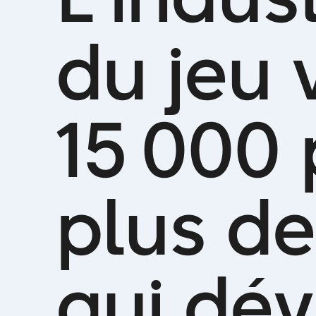
d
u
j
e
u
1
5
0
0
0
p
l
u
s
d
e
q
u
i
d
é
v