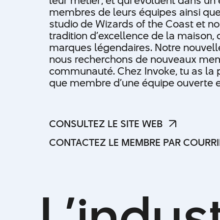
leur métier, et qui évoluent dans un
membres de leurs équipes ainsi qu
studio de Wizards of the Coast et n
tradition d’excellence de la maison,
marques légendaires. Notre nouvell
nous recherchons de nouveaux memb
communauté. Chez Invoke, tu as la po
que membre d’une équipe ouverte e
CONSULTEZ LE SITE WEB
CONSULTEZ LE SITE WEB
CONTACTEZ LE MEMBRE PAR COURRI
CONTACTEZ LE MEMBRE PAR COURRI
L
’
i
n
d
u
s