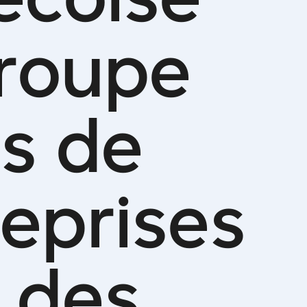
r
o
u
p
e
e
s
d
e
e
p
r
i
s
e
s
d
e
s