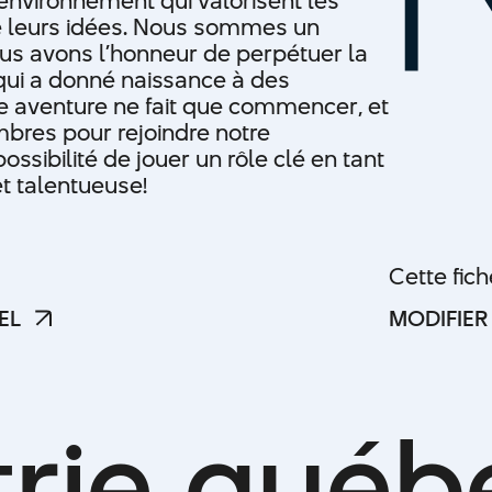
 environnement qui valorisent les
e leurs idées. Nous sommes un
ous avons l’honneur de perpétuer la
 qui a donné naissance à des
e aventure ne fait que commencer, et
res pour rejoindre notre
ssibilité de jouer un rôle clé en tant
t talentueuse!
Cette fic
EL
MODIFIER
EL
MODIFIER
t
r
i
e
q
u
é
b