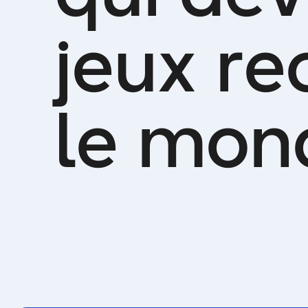
j
e
u
x
r
e
l
e
m
o
n