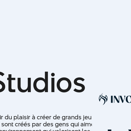
S
t
u
d
i
o
s
r du plaisir à créer de grands jeux.
 sont créés par des gens qui aiment