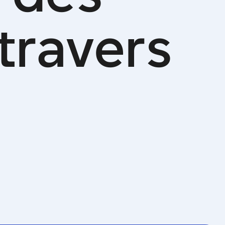
t
r
a
v
e
r
s