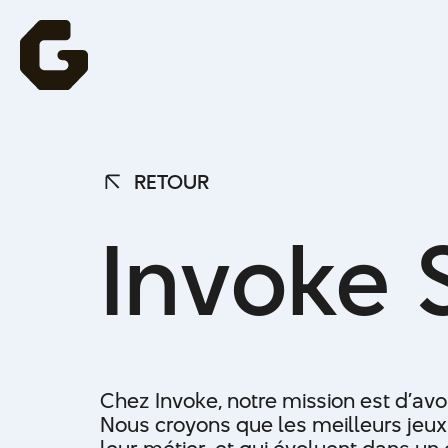
RETOUR
RETOUR
I
n
v
o
k
e
Chez Invoke, notre mission est d’avoi
Nous croyons que les meilleurs jeux