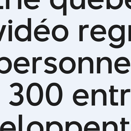
v
i
d
é
o
r
e
g
p
e
r
s
o
n
n
3
0
0
e
n
t
r
e
l
o
p
p
e
n
t