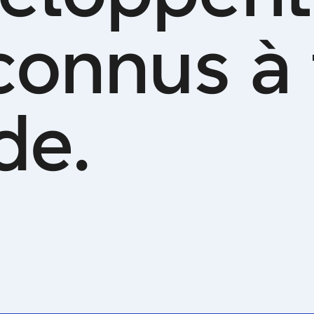
c
o
n
n
u
s
à
d
e
.