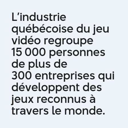
L
’
i
n
d
u
s
t
r
i
e
q
u
é
b
é
c
o
i
s
e
d
u
j
e
u
v
i
d
é
o
r
e
g
r
o
u
p
e
1
5
0
0
0
p
e
r
s
o
n
n
e
s
d
e
p
l
u
s
d
e
3
0
0
e
n
t
r
e
p
r
i
s
e
s
q
u
i
d
é
v
e
l
o
p
p
e
n
t
d
e
s
j
e
u
x
r
e
c
o
n
n
u
s
à
t
r
a
v
e
r
s
l
e
m
o
n
d
e
.