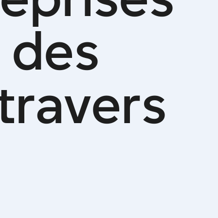
d
e
s
t
r
a
v
e
r
s