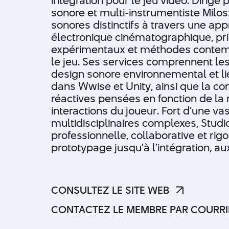
intégration pour le jeu vidéo. Dirigé
sonore et multi-instrumentiste Milosz
sonores distinctifs à travers une a
électronique cinématographique, pri
expérimentaux et méthodes contemp
le jeu. Ses services comprennent le
design sonore environnemental et lié
dans Wwise et Unity, ainsi que la c
réactives pensées en fonction de la
interactions du joueur. Fort d’une v
multidisciplinaires complexes, Stu
professionnelle, collaborative et rigo
prototypage jusqu’à l’intégration, aux 
CONSULTEZ LE SITE WEB
CONSULTEZ LE SITE WEB
CONTACTEZ LE MEMBRE PAR COURRI
CONTACTEZ LE MEMBRE PAR COURRI