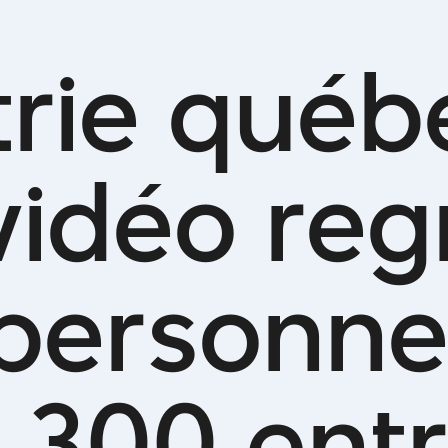
t
r
i
e
q
u
é
b
v
i
d
é
o
r
e
g
p
e
r
s
o
n
n
3
0
0
e
n
t
r