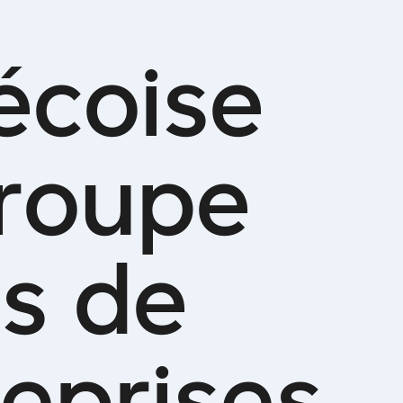
é
c
o
i
s
e
r
o
u
p
e
e
s
d
e
e
p
r
i
s
e
s