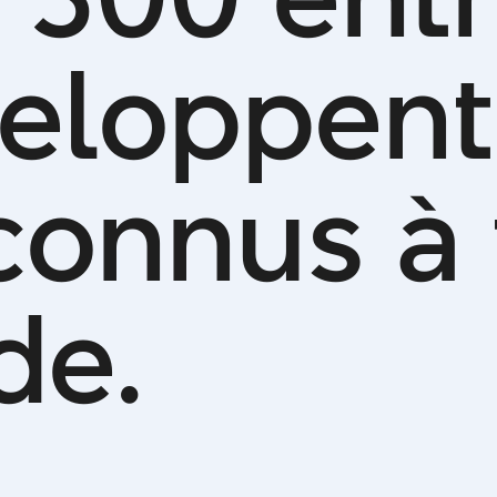
e
l
o
p
p
e
n
t
c
o
n
n
u
s
à
d
e
.