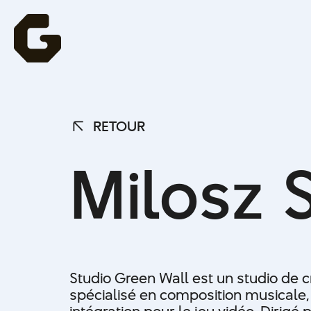
RETOUR
RETOUR
M
i
l
o
s
z
Studio Green Wall est un studio de 
spécialisé en composition musicale, 