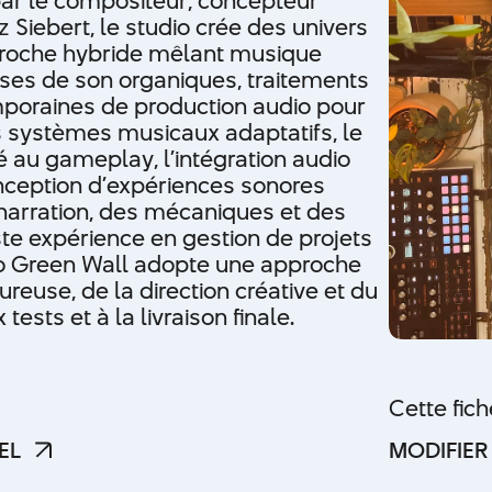
 par le compositeur, concepteur
 Siebert, le studio crée des univers
pproche hybride mêlant musique
ses de son organiques, traitements
oraines de production audio pour
s systèmes musicaux adaptatifs, le
 au gameplay, l’intégration audio
onception d’expériences sonores
 narration, des mécaniques et des
aste expérience en gestion de projets
dio Green Wall adopte une approche
ureuse, de la direction créative et du
tests et à la livraison finale.
Cette fic
EL
MODIFIER
EL
MODIFIER