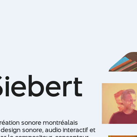
S
i
e
b
e
r
t
création sonore montréalais
design sonore, audio interactif et