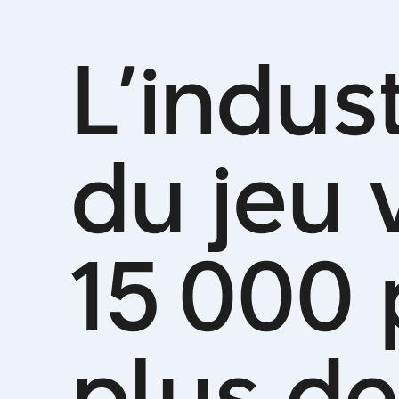
L
’
i
n
d
u
s
d
u
j
e
u
1
5
0
0
0
p
l
u
s
d
e