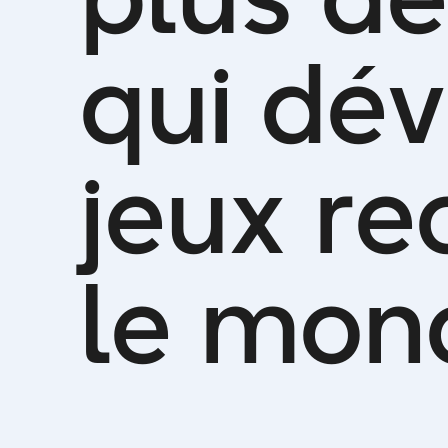
q
u
i
d
é
v
j
e
u
x
r
e
l
e
m
o
n