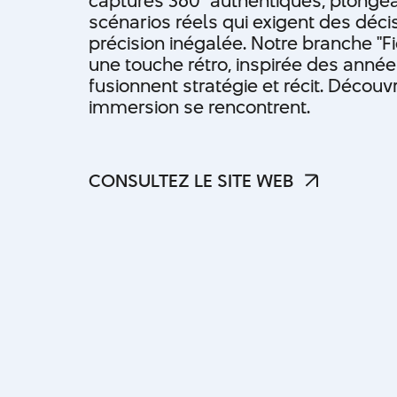
captures 360° authentiques, plongean
scénarios réels qui exigent des décis
précision inégalée. Notre branche ''Fic
une touche rétro, inspirée des anné
fusionnent stratégie et récit. Décou
immersion se rencontrent.
CONSULTEZ LE SITE WEB
CONSULTEZ LE SITE WEB