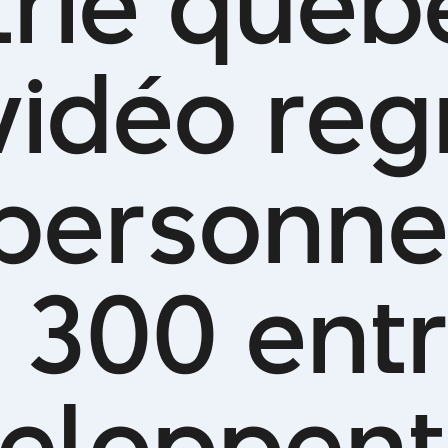
t
r
i
e
q
u
é
b
v
i
d
é
o
r
e
g
p
e
r
s
o
n
n
3
0
0
e
n
t
r
e
l
o
p
p
e
n
t