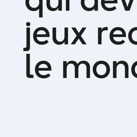
j
e
u
x
r
e
l
e
m
o
n