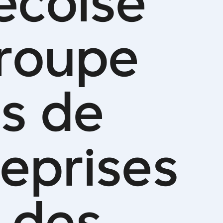
é
c
o
i
s
e
r
o
u
p
e
e
s
d
e
e
p
r
i
s
e
s
d
e
s