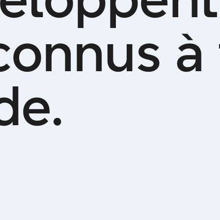
c
o
n
n
u
s
à
d
e
.