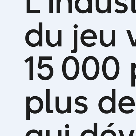
L
’
i
n
d
u
s
d
u
j
e
u
1
5
0
0
0
p
l
u
s
d
e
q
u
i
d
é
v