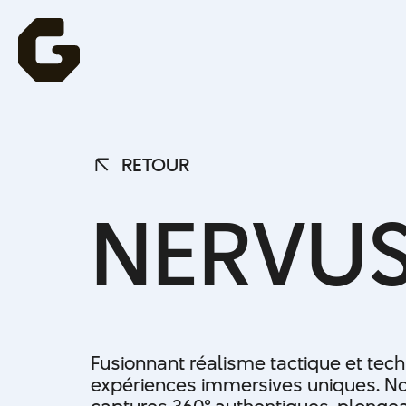
RETOUR
RETOUR
N
E
R
V
U
Fusionnant réalisme tactique et tec
expériences immersives uniques. No