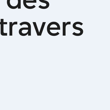
t
r
a
v
e
r
s