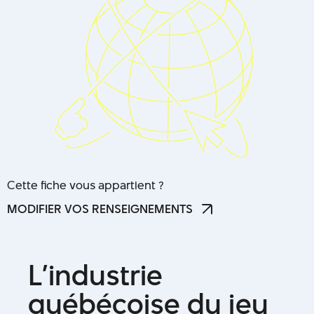
Cette fiche vous appartient ?
MODIFIER VOS RENSEIGNEMENTS
MODIFIER VOS RENSEIGNEMENTS
L
’
i
n
d
u
s
t
r
i
e
q
u
é
b
é
c
o
i
s
e
d
u
j
e
u