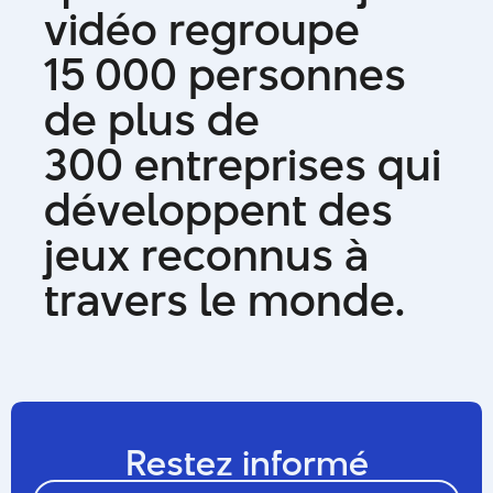
v
i
d
é
o
r
e
g
r
o
u
p
e
1
5
0
0
0
p
e
r
s
o
n
n
e
s
d
e
p
l
u
s
d
e
3
0
0
e
n
t
r
e
p
r
i
s
e
s
q
u
i
d
é
v
e
l
o
p
p
e
n
t
d
e
s
j
e
u
x
r
e
c
o
n
n
u
s
à
t
r
a
v
e
r
s
l
e
m
o
n
d
e
.
Restez informé