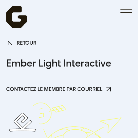
RETOUR
RETOUR
E
m
b
e
r
L
i
g
h
t
I
n
t
e
r
a
c
t
i
v
e
CONTACTEZ LE MEMBRE PAR COURRIEL
CONTACTEZ LE MEMBRE PAR COURRIEL