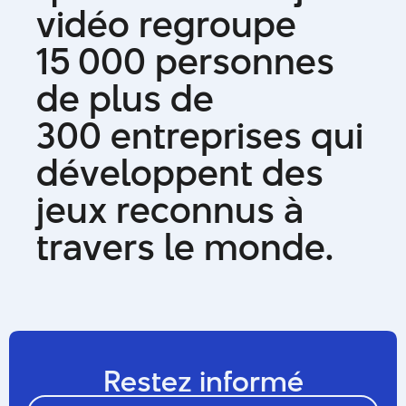
v
i
d
é
o
r
e
g
r
o
u
p
e
1
5
0
0
0
p
e
r
s
o
n
n
e
s
d
e
p
l
u
s
d
e
3
0
0
e
n
t
r
e
p
r
i
s
e
s
q
u
i
d
é
v
e
l
o
p
p
e
n
t
d
e
s
j
e
u
x
r
e
c
o
n
n
u
s
à
t
r
a
v
e
r
s
l
e
m
o
n
d
e
.
Restez informé