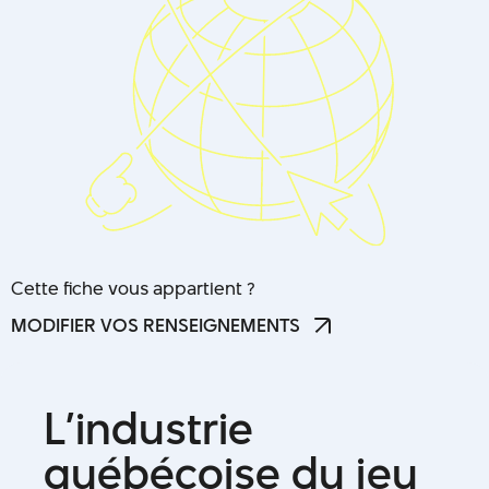
Cette fiche vous appartient ?
MODIFIER VOS RENSEIGNEMENTS
MODIFIER VOS RENSEIGNEMENTS
L
’
i
n
d
u
s
t
r
i
e
q
u
é
b
é
c
o
i
s
e
d
u
j
e
u