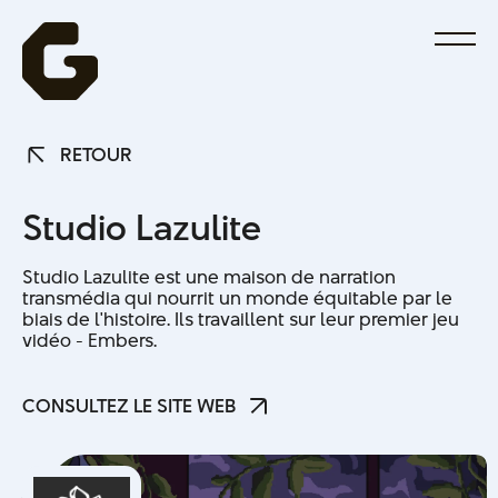
RETOUR
RETOUR
S
t
u
d
i
o
L
a
z
u
l
i
t
e
Studio Lazulite est une maison de narration
transmédia qui nourrit un monde équitable par le
biais de l'histoire. Ils travaillent sur leur premier jeu
vidéo - Embers.
CONSULTEZ LE SITE WEB
CONSULTEZ LE SITE WEB