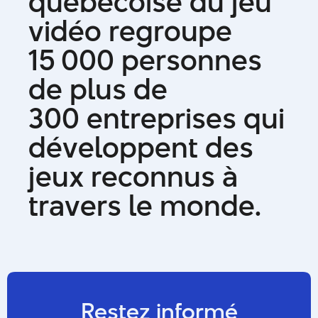
q
u
é
b
é
c
o
i
s
e
d
u
j
e
u
v
i
d
é
o
r
e
g
r
o
u
p
e
1
5
0
0
0
p
e
r
s
o
n
n
e
s
d
e
p
l
u
s
d
e
3
0
0
e
n
t
r
e
p
r
i
s
e
s
q
u
i
d
é
v
e
l
o
p
p
e
n
t
d
e
s
j
e
u
x
r
e
c
o
n
n
u
s
à
t
r
a
v
e
r
s
l
e
m
o
n
d
e
.
Restez informé