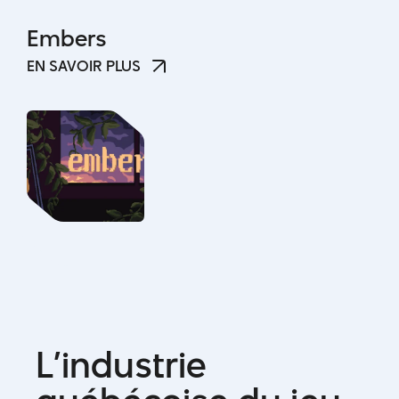
Embers
EN SAVOIR PLUS
EN SAVOIR PLUS
L
’
i
n
d
u
s
t
r
i
e