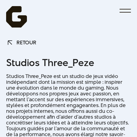
RETOUR
RETOUR
S
t
u
d
i
o
s
T
h
r
e
e
_
P
e
z
e
Studios Three_Peze est un studio de jeux vidéo
indépendant dont la mission est simple : inspirer
une évolution dans le monde du gaming. Nous
développons nos propres jeux avec passion, en
mettant l’accent sur des expériences immersives,
stylées et profondément engageantes. En plus de
nos projets internes, nous offrons aussi du co-
développement afin d’aider d’autres studios à
concrétiser leurs idées et à atteindre leurs objectifs.
Toujours guidés par l’amour de la communauté et
de la performance, nous avons élargi notre savoir-