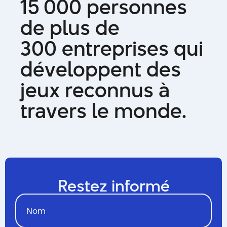
1
5
0
0
0
p
e
r
s
o
n
n
e
s
d
e
p
l
u
s
d
e
3
0
0
e
n
t
r
e
p
r
i
s
e
s
q
u
i
d
é
v
e
l
o
p
p
e
n
t
d
e
s
j
e
u
x
r
e
c
o
n
n
u
s
à
t
r
a
v
e
r
s
l
e
m
o
n
d
e
.
Restez informé