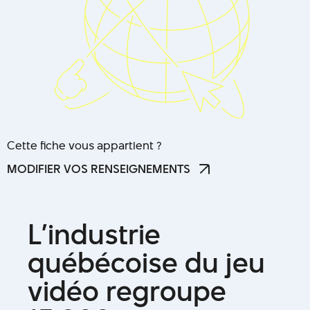
Cette fiche vous appartient ?
MODIFIER VOS RENSEIGNEMENTS
MODIFIER VOS RENSEIGNEMENTS
L
’
i
n
d
u
s
t
r
i
e
q
u
é
b
é
c
o
i
s
e
d
u
j
e
u
v
i
d
é
o
r
e
g
r
o
u
p
e