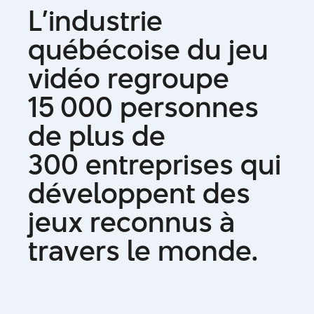
L
’
i
n
d
u
s
t
r
i
e
q
u
é
b
é
c
o
i
s
e
d
u
j
e
u
v
i
d
é
o
r
e
g
r
o
u
p
e
1
5
0
0
0
p
e
r
s
o
n
n
e
s
d
e
p
l
u
s
d
e
3
0
0
e
n
t
r
e
p
r
i
s
e
s
q
u
i
d
é
v
e
l
o
p
p
e
n
t
d
e
s
j
e
u
x
r
e
c
o
n
n
u
s
à
t
r
a
v
e
r
s
l
e
m
o
n
d
e
.