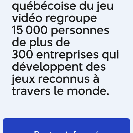
q
u
é
b
é
c
o
i
s
e
d
u
j
e
u
v
i
d
é
o
r
e
g
r
o
u
p
e
1
5
0
0
0
p
e
r
s
o
n
n
e
s
d
e
p
l
u
s
d
e
3
0
0
e
n
t
r
e
p
r
i
s
e
s
q
u
i
d
é
v
e
l
o
p
p
e
n
t
d
e
s
j
e
u
x
r
e
c
o
n
n
u
s
à
t
r
a
v
e
r
s
l
e
m
o
n
d
e
.