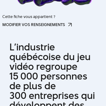
Cette fiche vous appartient ?
MODIFIER VOS RENSEIGNEMENTS
MODIFIER VOS RENSEIGNEMENTS
L
’
i
n
d
u
s
t
r
i
e
q
u
é
b
é
c
o
i
s
e
d
u
j
e
u
v
i
d
é
o
r
e
g
r
o
u
p
e
1
5
0
0
0
p
e
r
s
o
n
n
e
s
d
e
p
l
u
s
d
e
3
0
0
e
n
t
r
e
p
r
i
s
e
s
q
u
i
d
é
v
e
l
o
p
p
e
n
t
d
e
s