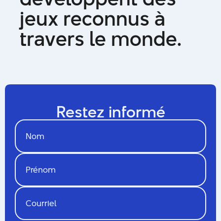
j
e
u
x
r
e
c
o
n
n
u
s
à
t
r
a
v
e
r
s
l
e
m
o
n
d
e
.
Restez informé