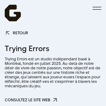
RETOUR
RETOUR
T
r
y
i
n
g
E
r
r
o
r
s
Trying Errors est un studio indépendant basé à
Montréal, fondé en juillet 2025. Au-delà de notre
désir de vivre de notre passion, notre objectif est de
créer des jeux centrés sur une histoire riche et
étrange, qui laissent aux joueur·euses l’espace pour
réfléchir, être créatif·ves et s’exprimer à travers les
mécaniques du jeu.
CONSULTEZ LE SITE WEB
CONSULTEZ LE SITE WEB