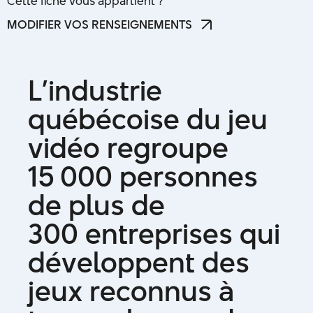
Cette fiche vous appartient ?
MODIFIER VOS RENSEIGNEMENTS
MODIFIER VOS RENSEIGNEMENTS
L
’
i
n
d
u
s
t
r
i
e
q
u
é
b
é
c
o
i
s
e
d
u
j
e
u
v
i
d
é
o
r
e
g
r
o
u
p
e
1
5
0
0
0
p
e
r
s
o
n
n
e
s
d
e
p
l
u
s
d
e
3
0
0
e
n
t
r
e
p
r
i
s
e
s
q
u
i
d
é
v
e
l
o
p
p
e
n
t
d
e
s
j
e
u
x
r
e
c
o
n
n
u
s
à