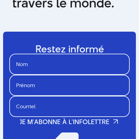
t
r
a
v
e
r
s
l
e
m
o
n
d
e
.
Restez informé