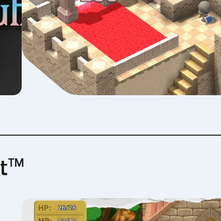
next
t™