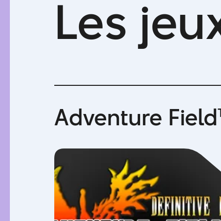
L
e
s
j
e
u
Adventure Field™