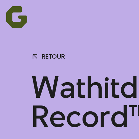
RETOUR
RETOUR
W
a
t
h
i
t
d
R
e
c
o
r
d