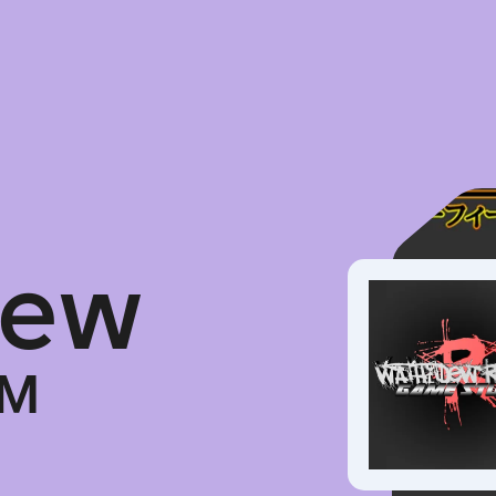
e
w
™