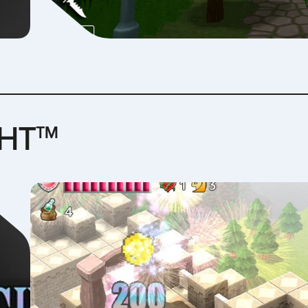
next
GHT™