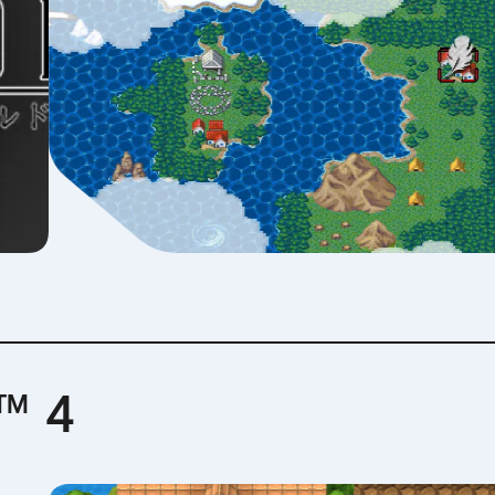
next
d™ 4