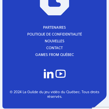
novembre 2025
octobre 2025
septembre 2025
mars 2025
décembre 2024
octobre 2024
PARTENAIRES
septembre 2024
PARTENAIRES
POLITIQUE DE CONFIDENTIALITÉ
mars 2024
POLITIQUE DE CONFIDENTIALITÉ
novembre 2023
NOUVELLES
septembre 2023
NOUVELLES
CONTACT
août 2023
CONTACT
juin 2023
GAMES FROM QUÉBEC
mai 2023
GAMES FROM QUÉBEC
mars 2023
février 2023
octobre 2022
septembre 2022
août 2022
juillet 2022
mars 2022
© 2024 La Guilde du jeu vidéo du Québec. Tous droits
février 2022
réservés.
décembre 2021
août 2021