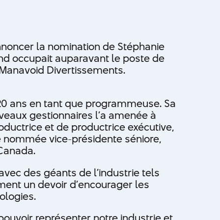
nnoncer la nomination de Stéphanie
nd occupait auparavant le poste de
 Manavoid Divertissements.
e 20 ans en tant que programmeuse. Sa
uveaux gestionnaires l’a amenée à
uctrice et de productrice exécutive,
tre nommée vice-présidente séniore,
 Canada.
vec des géants de l’industrie tels
lement un devoir d’encourager les
nologies.
pouvoir représenter notre industrie et