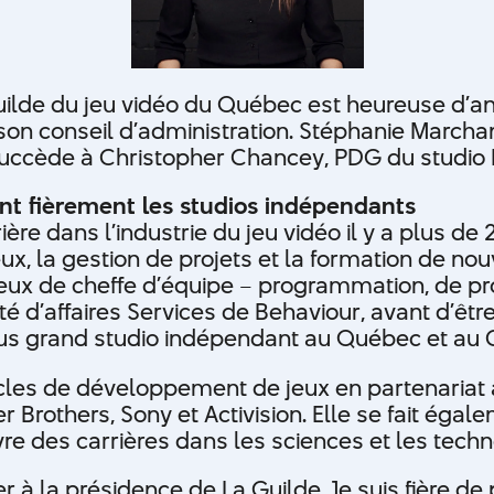
ilde du jeu vidéo du Québec est heureuse d’a
on conseil d’administration. Stéphanie Marcha
 succède à Christopher Chancey, PDG du studio
nt fièrement les studios indépendants
ère dans l’industrie du jeu vidéo il y a plus d
x, la gestion de projets et la formation de no
x de cheffe d’équipe – programmation, de prod
nité d’affaires Services de Behaviour, avant d’ê
plus grand studio indépendant au Québec et au
cles de développement de jeux en partenariat a
er Brothers, Sony et Activision. Elle se fait éga
vre des carrières dans les sciences et les tech
à la présidence de La Guilde. Je suis fière de 