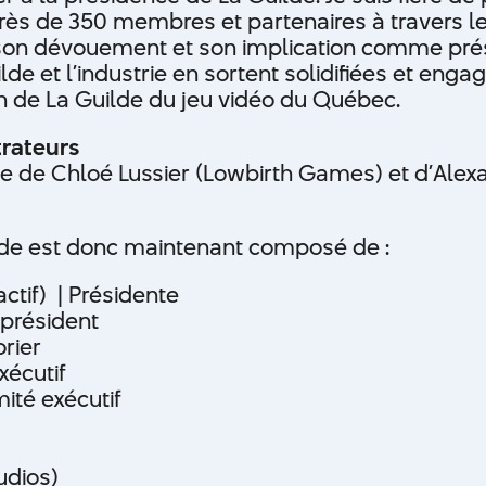
rès de 350 membres et partenaires à travers les
on dévouement et son implication comme prés
lde et l’industrie en sortent solidifiées et eng
on de La Guilde du jeu vidéo du Québec.
rateurs
e de Chloé Lussier (Lowbirth Games) et d’Alexa
ilde est donc maintenant composé de :
ctif) | Présidente
-président
orier
xécutif
ité exécutif
udios)