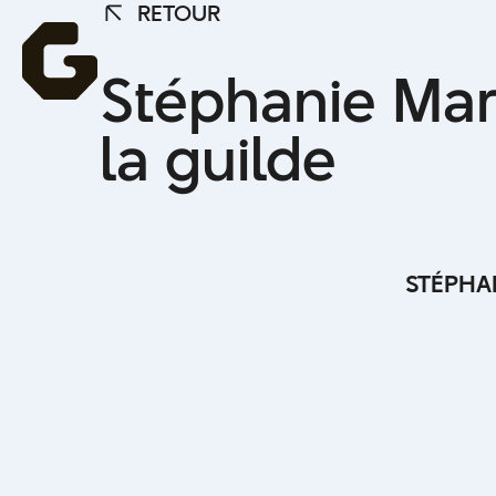
Stéphan
RETOUR
RETOUR
Stéphanie Ma
nommée 
la guilde
guilde
STÉPHA